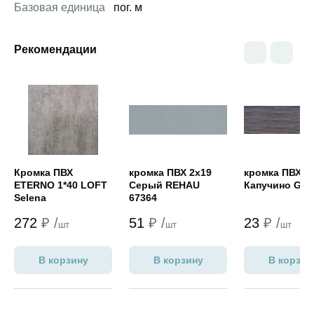
Базовая единица
пог. м
Рекомендации
Открыть товар
Открыть товар
Открыть това
Кромка ПВХ
кромка ПВХ 2х19
кромка ПВХ 1
ETERNO 1*40 LOFT
Серый REHAU
Капучино GP 
Selena
67364
272
₽ /
51
₽ /
23
₽ /
шт
шт
шт
В корзину
В корзину
В корзин