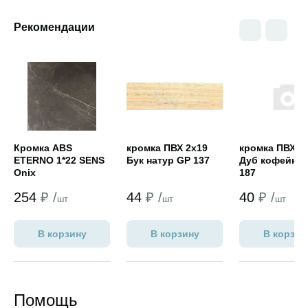
Рекомендации
Открыть товар
Открыть товар
Открыть това
Кромка ABS
кромка ПВХ 2х19
кромка ПВХ 2
ETERNO 1*22 SENS
Бук натур GP 137
Дуб кофейны
Onix
187
254
₽ /
44
₽ /
40
₽ /
шт
шт
шт
В корзину
В корзину
В корзин
Помощь