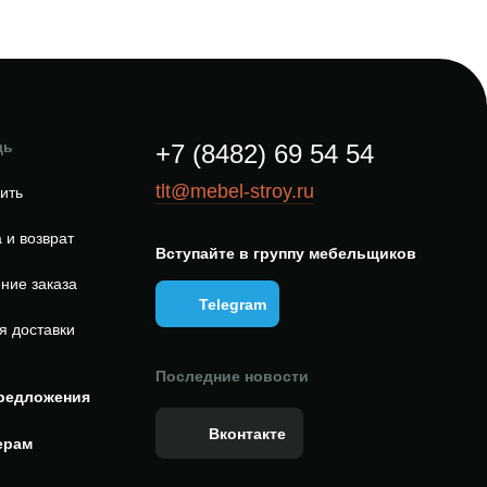
щь
+7 (8482) 69 54 54
tlt@mebel-stroy.ru
пить
 и возврат
Вступайте в группу мебельщиков
ние заказа
Telegram
я доставки
Последние новости
редложения
Вконтакте
ерам