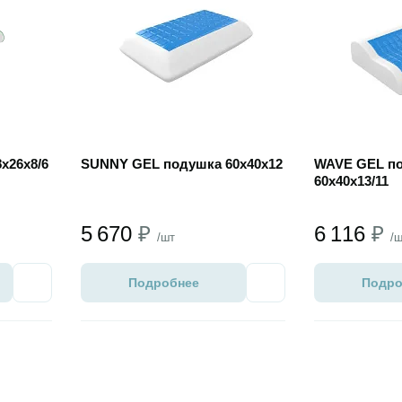
х26х8/6
SUNNY GEL подушка 60х40х12
WAVE GEL п
60х40х13/11
5 670
₽
6 116
₽
/шт
/
Подробнее
Подро
Избранное
Избранное
Открыть товар