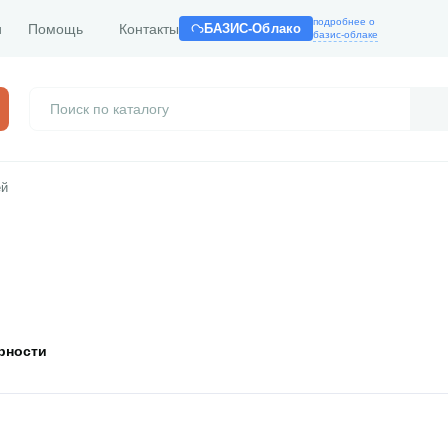
подробнее о
и
Помощь
Контакты
БАЗИС-Облако
базис-облаке
ей
рности
Открыть товар
Открыть тов