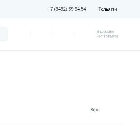
+7 (8482) 69 54 54
Тольятти
В корзине
Поиск
Профиль
Покупки
Избранное
Корзина
нет товаров
Вид:
ар
Открыть товар