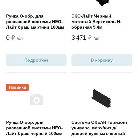
Ручка О-обр. для
ЭКО-Лайт Черный
распашной системы НЕО-
матовый Вертикаль H-
Лайт браш мартини 100мм
образная 5,4м
0
₽
3 471
₽
/шт
/шт
Подробнее
В корзину
Открыть товар
Открыть товар
Новинка
Ручка О-обр. для
Система ОКЕАН Горизонт
распашной системы НЕО-
универс. верх/низ д/
Лайт браш черный 100мм
дверей-купе мат.черный