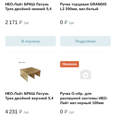
НЕО-Лайт БРАШ Латунь
Ручка торцевая GRANDIS
Трек двойной нижний 5,4
L2 200мм, мат.белый
2 171
₽
0
₽
/шт
/шт
В корзину
Подробнее
Открыть товар
Открыть товар
Новинка
НЕО-Лайт БРАШ Латунь
Ручка О-обр. для
Трек двойной верхний 5,4
распашной системы НЕО-
Лайт мат.черный 100мм
4 231
₽
0
₽
/шт
/шт