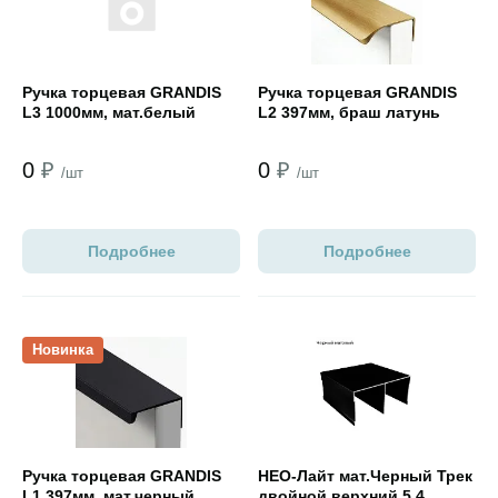
Ручка торцевая GRANDIS
Ручка торцевая GRANDIS
L3 1000мм, мат.белый
L2 397мм, браш латунь
0
₽
0
₽
/шт
/шт
Подробнее
Подробнее
Открыть товар
Открыть товар
Новинка
Ручка торцевая GRANDIS
НЕО-Лайт мат.Черный Трек
L1 397мм, мат.черный
двойной верхний 5,4