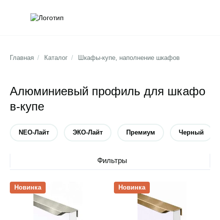
Обратна
Поис
Главная
/
Каталог
/
Шкафы-купе, наполнение шкафов
Алюминиевый профиль для шкафо
в-купе
NEO-Лайт
ЭКО-Лайт
Премиум
Черный
Убрать тип
Убрать тип
Убрать тип
Убр
Фильтры
Открыть товар
Открыть товар
Новинка
Новинка