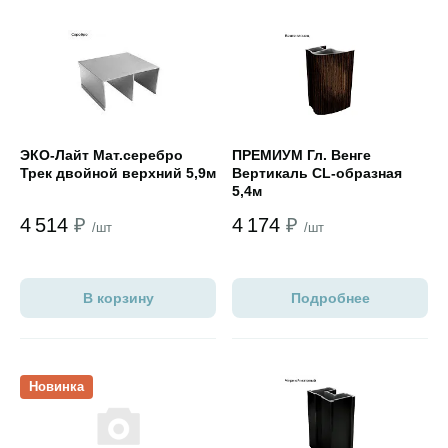
Открыть товар
Открыть товар
ЭКО-Лайт Мат.cеребро
ПРЕМИУМ Гл. Венге
Трек двойной верхний 5,9м
Вертикаль СL-образная
5,4м
4 514
₽
4 174
₽
/шт
/шт
В корзину
Подробнее
Открыть товар
Открыть товар
Новинка