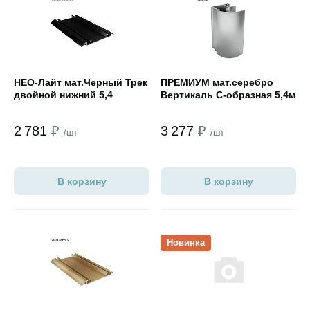
Открыть товар
Открыть товар
НЕО-Лайт мат.Черный Трек
ПРЕМИУМ мат.cеребро
двойной нижний 5,4
Вертикаль С-образная 5,4м
2 781
₽
3 277
₽
/шт
/шт
В корзину
В корзину
Открыть товар
Открыть товар
Новинка