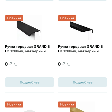
Открыть товар
Открыть товар
Новинка
Новинка
Ручка торцевая GRANDIS
Ручка торцевая GRANDIS
L2 1200мм, мат.черный
L3 1200мм, мат.черный
0
₽
0
₽
/шт
/шт
Подробнее
Подробнее
Открыть товар
Открыть товар
Новинка
Новинка