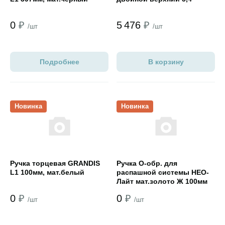
0
₽
5 476
₽
/шт
/шт
Подробнее
В корзину
Открыть товар
Открыть товар
Новинка
Новинка
Ручка торцевая GRANDIS
Ручка О-обр. для
L1 100мм, мат.белый
распашной системы НЕО-
Лайт мат.золото Ж 100мм
0
₽
0
₽
/шт
/шт