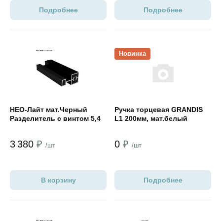
Подробнее
Подробнее
Открыть товар
Открыть товар
Новинка
НЕО-Лайт мат.Черный
Ручка торцевая GRANDIS
Разделитель с винтом 5,4
L1 200мм, мат.белый
3 380
₽
0
₽
/шт
/шт
В корзину
Подробнее