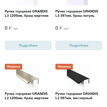
Ручка торцевая GRANDIS
Ручка торцевая GRANDIS
L3 1200мм, браш мартини
L3 397мм, браш латунь
0
₽
0
₽
/шт
/шт
Подробнее
Подробнее
Открыть товар
Открыть товар
Новинка
Новинка
Ручка торцевая GRANDIS
Ручка торцевая GRANDIS
L2 1200мм, браш мартини
L2 597мм, мат.черный