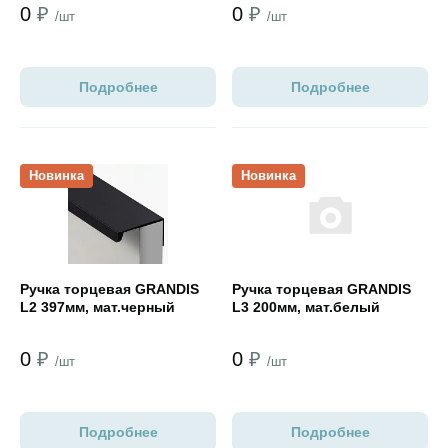
0
₽
0
₽
/шт
/шт
Подробнее
Подробнее
Открыть товар
Открыть товар
Новинка
Новинка
Ручка торцевая GRANDIS
Ручка торцевая GRANDIS
L2 397мм, мат.черный
L3 200мм, мат.белый
0
₽
0
₽
/шт
/шт
Подробнее
Подробнее