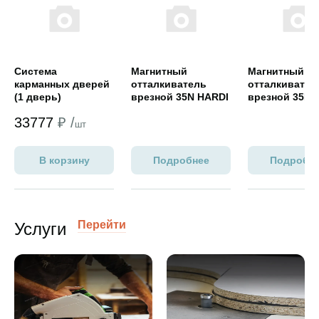
Система
Магнитный
Магнитный
карманных дверей
отталкиватель
отталкивател
(1 дверь)
врезной 35N HARDI
врезной 35N 
Evenness(серый)
Evenness(бел
33777
₽ /
шт
В корзину
Подробнее
Подробн
Перейти
Услуги
Переход на страницу услуги
Переход на страницу услуги