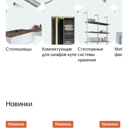
Мебельная
Мебельные ручки
Крепления,
Колеса
фурнитура
стяжка
Столешницы
Комлектующие
Стеллажные
Мебел
для шкафов-купе
системы
фасад
хранения
Новинки
Открыть товар
Открыть товар
Открыть това
Новинка
Новинка
Новинка