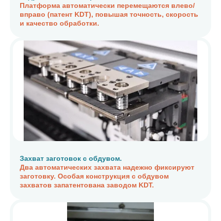
Платформа автоматически перемещаются влево/
вправо (патент KDT), повышая точность, скорость
и качество обработки.
Захват заготовок с обдувом.
Два автоматических захвата надежно фиксируют
заготовку. Особая конструкция с обдувом
захватов запатентована заводом KDT.