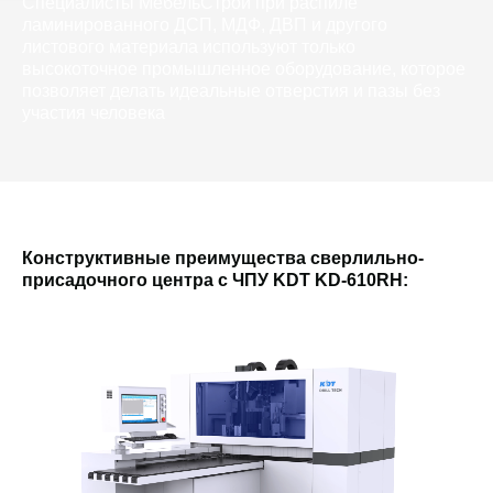
Специалисты МебельСтрой при распиле
ламинированного ДСП, МДФ, ДВП и другого
листового материала используют только
высокоточное промышленное оборудование, которое
позволяет делать идеальные отверстия и пазы без
участия человека
Конструктивные преимущества сверлильно-
присадочного центра с ЧПУ KDT KD-610RH: