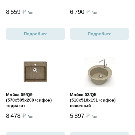
8 559
₽
6 790
₽
/шт
/шт
Подробнее
Подробнее
Открыть товар
Открыть товар
Мойка 09/Q9
Мойка 03/Q5
(570х505х200+сифон)
(510х510х191+сифон)
терракот
песочный
8 478
₽
5 897
₽
/шт
/шт