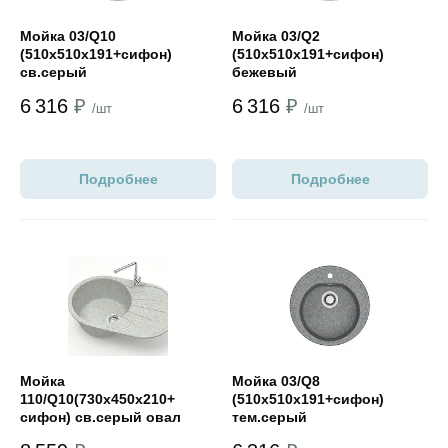
Мойка 03/Q10
Мойка 03/Q2
(510х510х191+сифон)
(510х510х191+сифон)
св.серый
бежевый
6 316
₽
6 316
₽
/шт
/шт
Подробнее
Подробнее
Открыть товар
Открыть товар
Мойка
Мойка 03/Q8
110/Q10(730х450х210+
(510х510х191+сифон)
сифон) св.серый овал
тем.серый