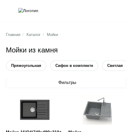
Обратна
Поис
Главная
/
Каталог
/
Мойки
Мойки из камня
Прямоугольная
Сифон в комплекте
Светлая
Убрать тип
Убрать тип
Убр
Фильтры
Открыть товар
Открыть товар