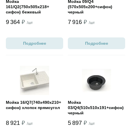
Мойка
Мойка 09/Q4
161/Q2(750х505x218+
(570х505х200+сифон)
сифон) бежевый
черный
прямоугол
9 364
₽
7 916
₽
/шт
/шт
Подробнее
Подробнее
Открыть товар
Открыть товар
Мойка 16/Q7(740х490х210+
Мойка
сифон) хлопок прямоугол
03/Q4(510х510х191+сифон)
черный
8 921
₽
5 897
₽
/шт
/шт