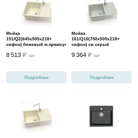
Мойка
Мойка
151/Q2(645х505х218+
161/Q10(750х505x218+
сифон) бежевый м.прямоуг
сифон) св.серый
прямоугол
8 513
₽
9 364
₽
/шт
/шт
Подробнее
Подробнее
Открыть товар
Открыть товар