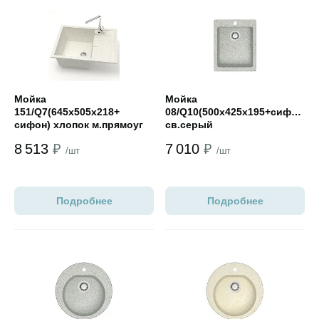
Открыть товар
Открыть товар
Мойка
Мойка
151/Q7(645х505х218+
08/Q10(500х425х195+сифон)
сифон) хлопок м.прямоуг
св.серый
8 513
₽
7 010
₽
/шт
/шт
Подробнее
Подробнее
Открыть товар
Открыть товар