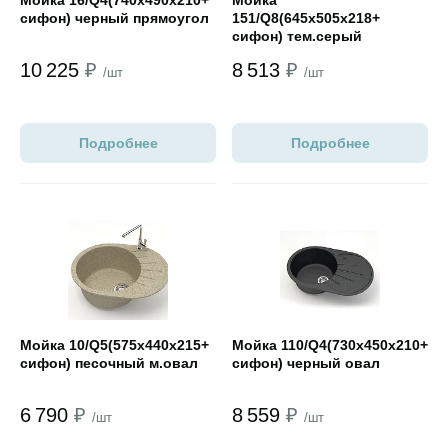
Мойка 16/Q4(740х490х210+
Мойка
сифон) черный прямоугол
151/Q8(645х505х218+
сифон) тем.серый
м.прямоуг
10 225
₽
8 513
₽
/шт
/шт
Подробнее
Подробнее
Открыть товар
Открыть товар
Мойка 10/Q5(575х440х215+
Мойка 110/Q4(730х450х210+
сифон) песочный м.овал
сифон) черный овал
6 790
₽
8 559
₽
/шт
/шт