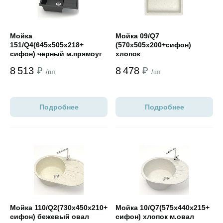
Мойка
Мойка 09/Q7
151/Q4(645х505х218+
(570х505х200+сифон)
сифон) черный м.прямоуг
хлопок
8 513
₽
8 478
₽
/шт
/шт
Подробнее
Подробнее
Открыть товар
Открыть товар
Мойка 110/Q2(730х450х210+
Мойка 10/Q7(575х440х215+
сифон) бежевый овал
сифон) хлопок м.овал