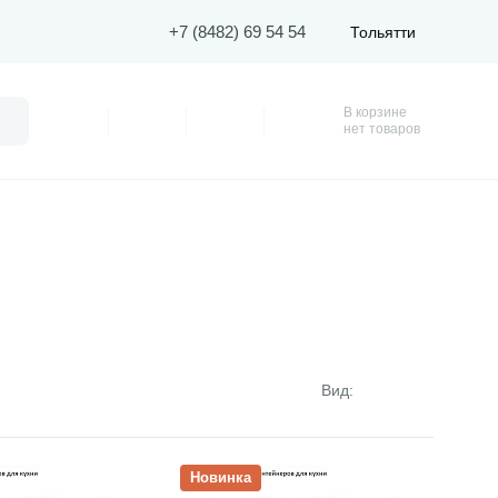
+7 (8482) 69 54 54
Тольятти
В корзине
Поиск
Профиль
Покупки
Избранное
Корзина
нет товаров
Вид:
ар
Открыть товар
Новинка