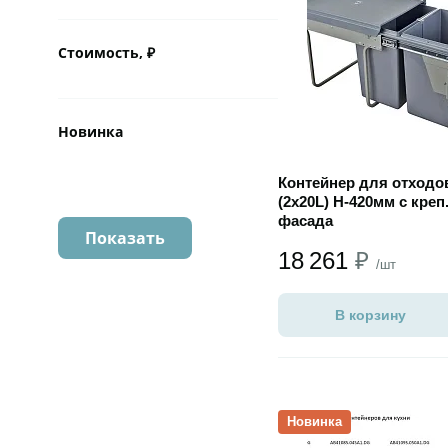
Стоимость, ₽
Новинка
Контейнер для отходо
(2х20L) H-420мм с креп
фасада
18 261
₽
/шт
В корзину
Открыть товар
Новинка