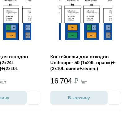
для отходов
Контейнеры для отходов
 (2х24L
Unihopper 50 (1х24L оранж)+
)+(2х10L
(2х10L синяя+зелён.)
16 704
₽
/шт
/шт
зину
В корзину
Избранное
Избранное