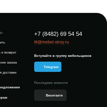
щь
+7 (8482) 69 54 54
tlt@mebel-stroy.ru
пить
 и возврат
Вступайте в группу мебельщиков
ние заказа
Telegram
я доставки
Последние новости
редложения
Вконтакте
ерам