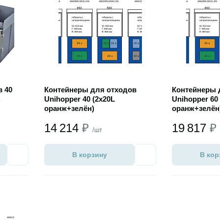
в 40
Контейнеры для отходов
Контейнеры 
.
Unihopper 40 (2х20L
Unihopper 60
оранж+зелён)
оранж+зелён
синяя+сер.)
14 214
₽
19 817
₽
/шт
В корзину
В кор
Избранное
Избранное