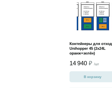
Контейнеры для отхо
Unihopper 45 (2х24L
оранж+зелён)
14 940
₽
/шт
В корзину