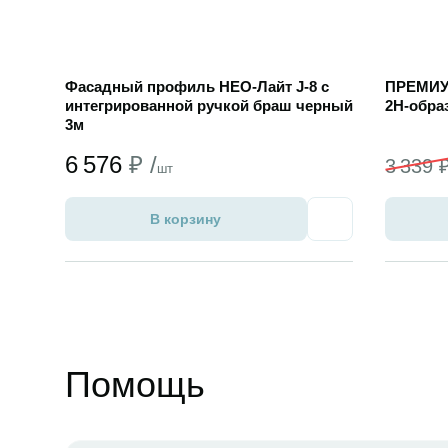
Фасадный профиль НЕО-Лайт J-8 с
ПРЕМИУМ
интегрированной ручкой браш черный
2Н-образ
3м
6 576
₽ /
3 339 
шт
В корзину
Избранное
Помощь