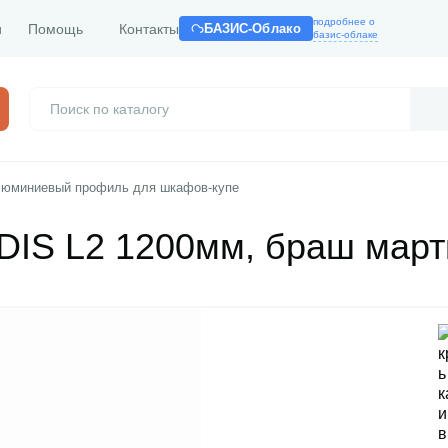
подробнее о
и
Помощь
Контакты
БАЗИС-Облако
базис-облаке
юминиевый профиль для шкафов-купе
DIS L2 1200мм, браш март