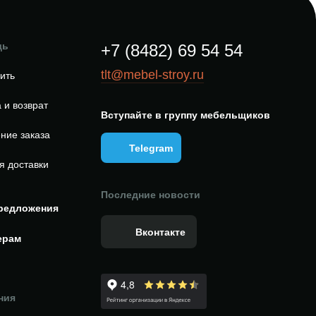
щь
+7 (8482) 69 54 54
tlt@mebel-stroy.ru
пить
 и возврат
Вступайте в группу мебельщиков
ние заказа
Telegram
я доставки
Последние новости
редложения
Вконтакте
ерам
ния