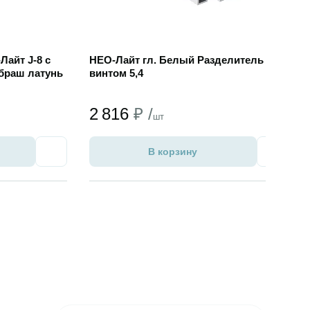
айт J-8 с
НЕО-Лайт гл. Белый Разделитель с
браш латунь
винтом 5,4
2 816
₽ /
шт
В корзину
Избранное
Избран