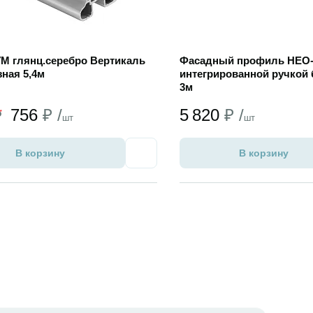
 глянц.cеребро Вертикаль
Фасадный профиль НЕО-Л
ная 5,4м
интегрированной ручкой 
3м
756
₽ /
5 820
₽ /
₽
шт
шт
В корзину
В корзину
Избранное