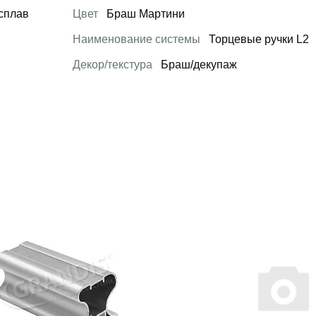
сплав
Цвет
Браш Мартини
Наименование системы
Торцевые ручки L2
Декор/текстура
Браш/декупаж
 товар
Открыть товар