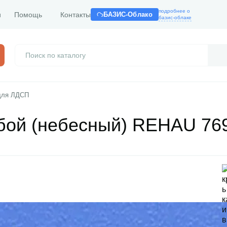
подробнее о
и
Помощь
Контакты
БАЗИС-Облако
базис-облаке
для ЛДСП
бой (небесный) REHAU 76