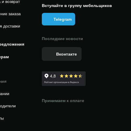
 и возврат
Вступайте в группу мебельщиков
ние заказа
Telegram
я доставки
Последние новости
редложения
Вконтакте
ерам
ния
пании
Принимаем к оплате
одители
ты