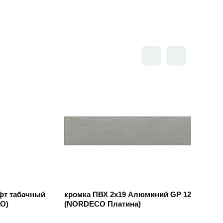
Открыть товар
фт табачный
кромка ПВХ 2х19 Алюминий GP 125
O)
(NORDECO Платина)