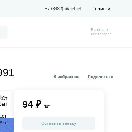
+7 (8482) 69 54 54
Тольятти
В корзине
Поиск
Профиль
Покупки
Избранное
Корзина
нет товаров
991
В избранное
Поделиться
94 ₽
/шт
Оставить заявку