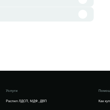
Услуги
Помо
Распил ЛДСП, МДФ, ДВП
Как ку