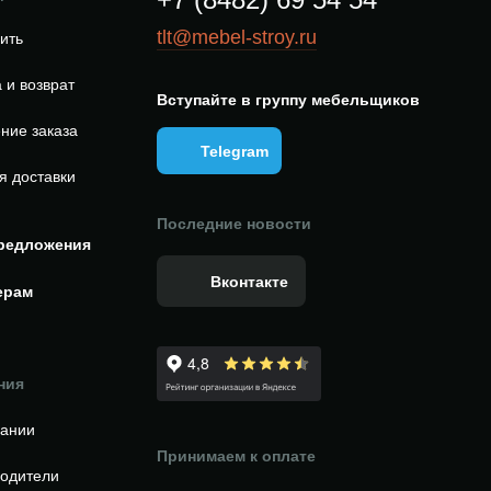
tlt@mebel-stroy.ru
пить
 и возврат
Вступайте в группу мебельщиков
ние заказа
Telegram
я доставки
Последние новости
редложения
Вконтакте
ерам
ния
пании
Принимаем к оплате
одители