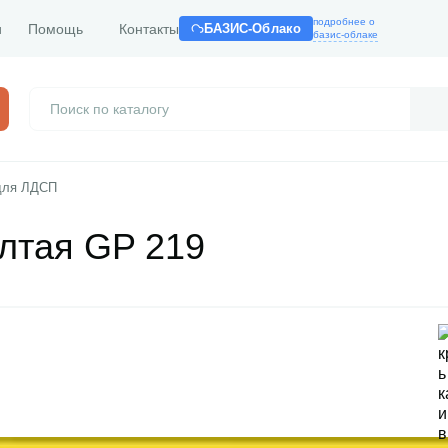
подробнее о
и
Помощь
Контакты
БАЗИС-Облако
базис-облаке
для ЛДСП
лтая GP 219