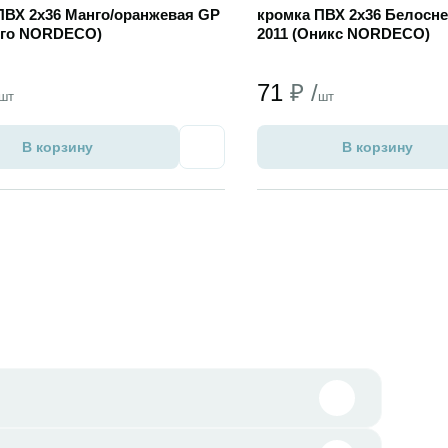
ПВХ 2х36 Манго/оранжевая GP
кромка ПВХ 2х36 Белосн
нго NORDECO)
2011 (Оникс NORDECO)
71
₽ /
шт
шт
В корзину
В корзину
Избранное