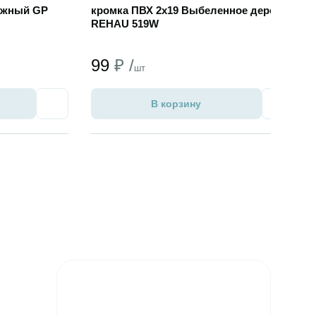
ежный GP
кромка ПВХ 2х19 Выбеленное дерево
REHAU 519W
99
₽ /
шт
В корзину
Избранное
Избран