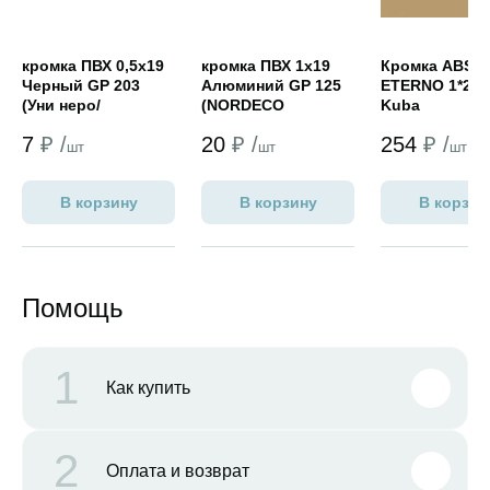
кромка ПВХ 0,5х19
кромка ПВХ 1х19
Кромка ABS
Черный GP 203
Алюминий GP 125
ETERNO 1*22
(Уни неро/
(NORDECO
Kuba
Файерстоун
Платина)
7
₽ /
20
₽ /
254
₽ /
NORDECO)
шт
шт
шт
В корзину
В корзину
В корзин
Помощь
1
Как купить
2
Оплата и возврат