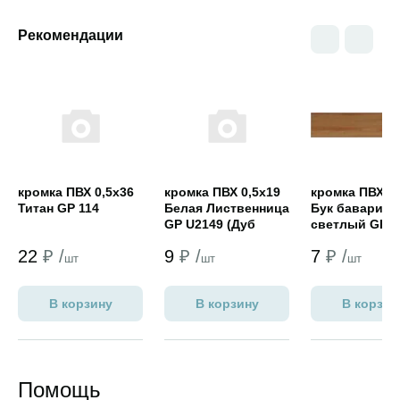
Рекомендации
Открыть товар
Открыть товар
Открыть това
кромка ПВХ 0,5х36
кромка ПВХ 0,5х19
кромка ПВХ 0,
Титан GP 114
Белая Лиственница
Бук бавария
GP U2149 (Дуб
светлый GP 1
Харбор белый,
22
₽ /
9
₽ /
7
₽ /
Винтерберг
шт
шт
шт
NORDECO)
В корзину
В корзину
В корзин
Помощь