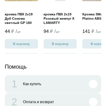
кромка ПВХ 2х19
кромка ПВХ 2х19
Кромка SMart
Дуб Сонома
Розовый жемчуг К
Platino ABS 1
светлый GP 160
LAMARTY
(Дуб Сонома
44
₽ /
94
₽ /
141
₽ /
001/003 NORDECO)
шт
шт
шт
В корзину
В корзину
В корзин
Помощь
1
Как купить
2
Оплата и возврат