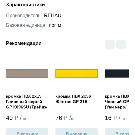
Характеристики
Производитель
REHAU
Базовая единица
пог. м
Рекомендации
Открыть товар
Открыть товар
Открыть това
кромка ПВХ 2х19
кромка ПВХ 2х36
кромка ПВХ 1
Глиняный серый
Жёлтая GP 219
Черный GP 20
GP К096SU (Грейдж
(Уни неро/
Тауп NORDECO)
Файерстоун
40
₽ /
76
₽ /
16
₽ /
NORDECO)
шт
шт
шт
В корзину
В корзину
В корзин