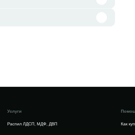
Услуги
Помо
Распил ЛДСП, МДФ, ДВП
Как ку