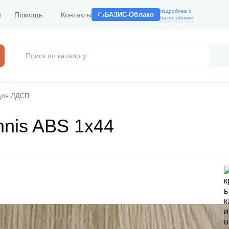
подробнее о
и
Помощь
Контакты
БАЗИС-Облако
базис-облаке
для ЛДСП
nnis ABS 1x44