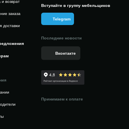
 и возврат
Вступайте в группу мебельщиков
ние заказа
Telegram
я доставки
Последние новости
редложения
Вконтакте
ерам
ния
пании
Принимаем к оплате
одители
ты