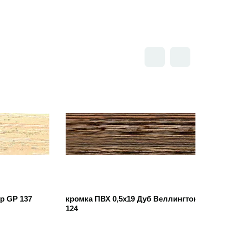
Открыть товар
р GP 137
кромка ПВХ 0,5х19 Дуб Веллингтон GP
124