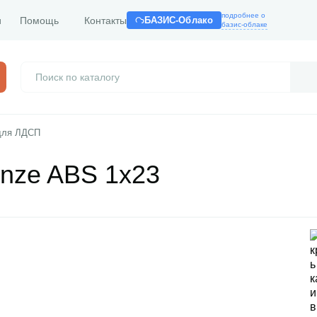
подробнее о
и
Помощь
Контакты
БАЗИС-Облако
базис-облаке
для ЛДСП
enze ABS 1х23