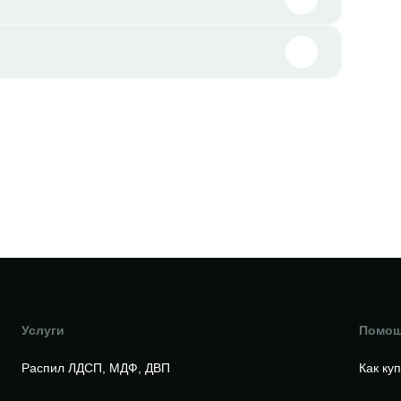
Услуги
Помо
Распил ЛДСП, МДФ, ДВП
Как ку