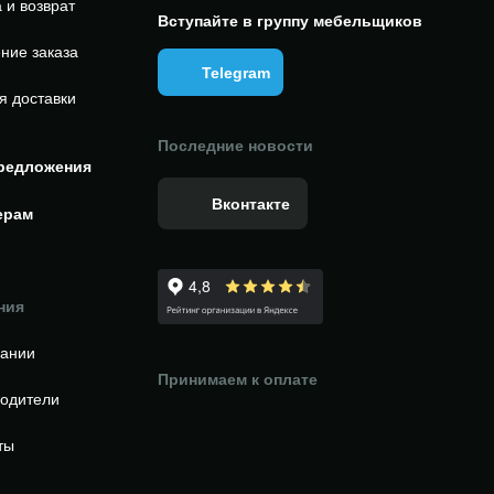
 и возврат
Вступайте в группу мебельщиков
ние заказа
Telegram
я доставки
Последние новости
редложения
Вконтакте
ерам
ния
пании
Принимаем к оплате
одители
ты