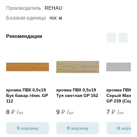
Производитель
REHAU
Базовая единица
пог. м
Рекомендации
Открыть товар
Открыть товар
Открыть това
кромка ПВХ 0,5х19
кромка ПВХ 0,5х19
кромка ПВХ 0,
Бук бавар.тёмн. GP
Туя светлая GP 162
Серый Манхе
112
GP 239 (Серы
камень/Светл
8
₽ /
9
₽ /
7
₽ /
серый NORDE
шт
шт
шт
В корзину
В корзину
В корзин