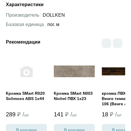
Характеристики
Производитель
DOLLKEN
Базовая единица
пог. м
Рекомендации
Открыть товар
Открыть товар
Открыть това
Кромка SMart R020
Кромка SMart N003
кромка ПВХ 0,
Solimoes ABS 1x44
Nichel ПВХ 1x23
Венге темный
106 (Венге Ар
NORDECO)
289
₽ /
141
₽ /
18
₽ /
шт
шт
шт
В корзину
В корзину
В корзин