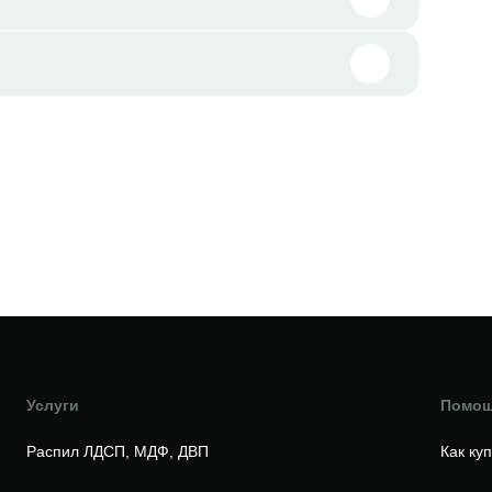
Услуги
Помо
Распил ЛДСП, МДФ, ДВП
Как ку