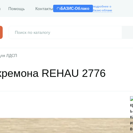
подробнее о
и
Помощь
Контакты
БАЗИС-Облако
базис-облаке
для ЛДСП
 кремона REHAU 2776