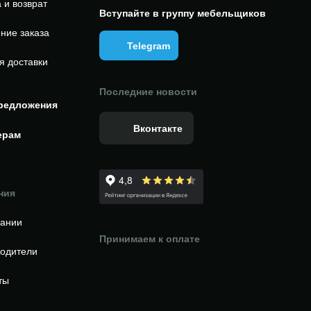
 и возврат
Вступайте в группу мебельщиков
ние заказа
Telegram
я доставки
Последние новости
редложения
Вконтакте
ерам
ния
пании
Принимаем к оплате
одители
ты