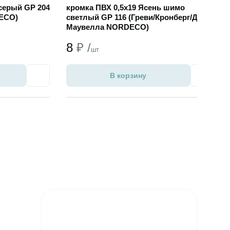
серый GP 204
кромка ПВХ 0,5х19 Ясень шимо
ECO)
светлый GP 116 (Греви/Кронберг/Дуб
Маувелла NORDECO)
8
₽ /
шт
В корзину
Избранное
Избран