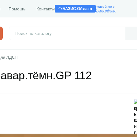
подробнее о
и
Помощь
Контакты
БАЗИС-Облако
базис-облаке
для ЛДСП
бавар.тёмн.GP 112