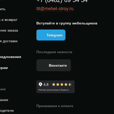
tlt@mebel-stroy.ru
пить
 и возврат
Вступайте в группу мебельщиков
ние заказа
Telegram
я доставки
Последние новости
редложения
Вконтакте
ерам
ния
пании
Принимаем к оплате
одители