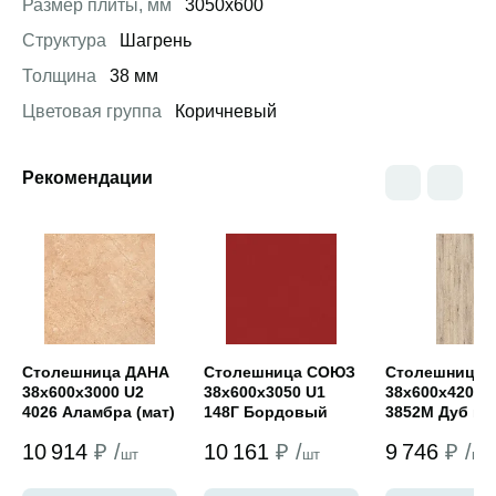
Размер плиты, мм
3050х600
Структура
Шагрень
Толщина
38 мм
Цветовая группа
Коричневый
Рекомендации
Открыть товар
Открыть товар
Открыть това
Столешница ДАНА
Столешница СОЮЗ
Столешница
38х600х3000 U2
38х600х3050 U1
38х600х4200 
4026 Аламбра (мат)
148Г Бордовый
3852М Дуб ко
(standart PRO)
(универсал)
10 914
₽ /
10 161
₽ /
9 746
₽ /
шт
шт
шт