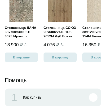
Столешница ДАНА
Столешница СОЮЗ
Столешница
38х700х3000 U1
26х600х2440 1R3
38х1200х3050
3025 Мрамор
2052М Дуб Вотан
154М Белый 
черный (мат)
(классик)
(standart PRO
18 900
₽ /
4 076
₽ /
16 350
₽ /
шт
шт
ш
В корзину
В корзину
В корзин
Помощь
1
Как купить