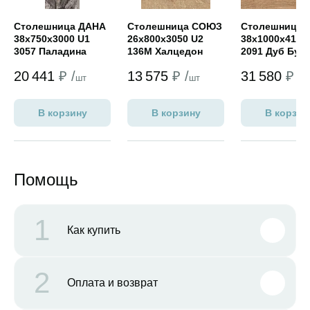
Столешница ДАНА
Столешница СОЮЗ
Столешница 
38х750х3000 U1
26х800х3050 U2
38х1000х4100
3057 Паладина
136М Халцедон
2091 Дуб Бун
(глянец)
(standart PRO)
(мат)
20 441
₽ /
13 575
₽ /
31 580
₽ /
шт
шт
ш
В корзину
В корзину
В корзин
Помощь
1
Как купить
2
Оплата и возврат