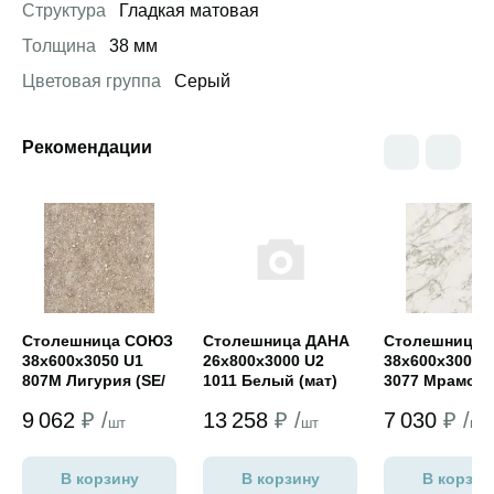
Структура
Гладкая матовая
Толщина
38 мм
Цветовая группа
Серый
Рекомендации
Открыть товар
Открыть товар
Открыть това
Столешница СОЮЗ
Столешница ДАНА
Столешница 
38х600х3050 U1
26х800х3000 U2
38х600х3000 
807М Лигурия (SE/
1011 Белый (мат)
3077 Мрамор
классик)
античный (гл
9 062
₽ /
13 258
₽ /
7 030
₽ /
шт
шт
шт
В корзину
В корзину
В корзин