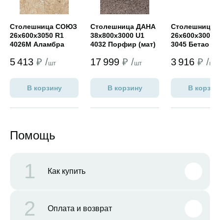
Столешница СОЮЗ
Столешница ДАНА
Столешница 
26х600х3050 R1
38х800х3000 U1
26х600х3000 
4026М Аламбра
4032 Порфир (мат)
3045 Бетао (м
(классик)
5 413
₽ /
17 999
₽ /
3 916
₽ /
шт
шт
шт
В корзину
В корзину
В корзин
Помощь
1
Как купить
2
Оплата и возврат