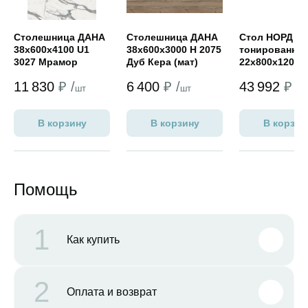
Столешница ДАНА
Столешница ДАНА
Стол НОРД
38х600х4100 U1
38х600х3000 Н 2075
тонированны
3027 Мрамор
Дуб Кера (мат)
22х800х1200
белый (глянец)
11 830
₽ /
6 400
₽ /
43 992
₽ /
шт
шт
ш
В корзину
В корзину
В корзин
Помощь
1
Как купить
2
Оплата и возврат