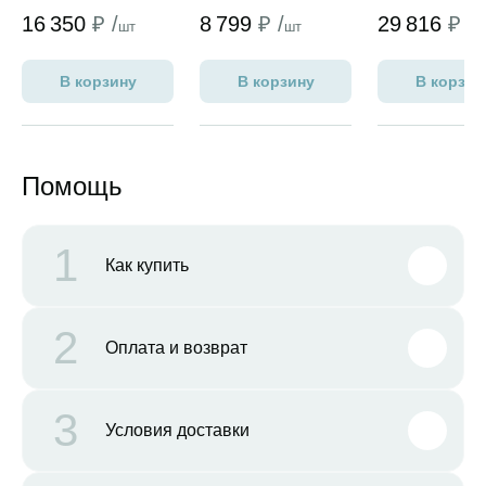
(standart PRO)
классик)
16 350
₽ /
8 799
₽ /
29 816
₽ /
шт
шт
ш
В корзину
В корзину
В корзин
Помощь
1
Как купить
2
Оплата и возврат
3
Условия доставки