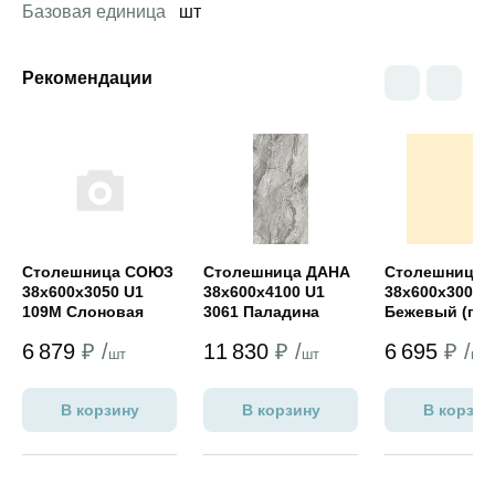
Базовая единица
шт
Рекомендации
Открыть товар
Открыть товар
Открыть това
Столешница СОЮЗ
Столешница ДАНА
Столешница 
38х600х3050 U1
38х600х4100 U1
38х600х3000 Н
109М Слоновая
3061 Паладина
Бежевый (гля
кость (универсал)
светлая (глянец)
6 879
₽ /
11 830
₽ /
6 695
₽ /
шт
шт
шт
В корзину
В корзину
В корзин