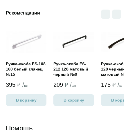
Рекомендации
Открыть товар
Открыть товар
Открыть това
Ручка-скоба FS-108
Ручка-скоба FS-
Ручка-скоба F
160 белый глянец
212.128 матовый
128 черный
№15
черный №9
матовый №9
395
₽ /
209
₽ /
175
₽ /
шт
шт
шт
В корзину
В корзину
В корзин
Помощь