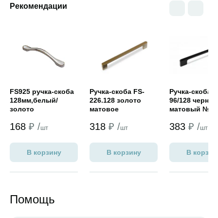
Рекомендации
Открыть товар
Открыть товар
Открыть това
FS925 ручка-скоба
Ручка-скоба FS-
Ручка-скоба F
128мм,белый/
226.128 золото
96/128 черны
золото
матовое
матовый №9
#Распродажа#
168
₽ /
318
₽ /
383
₽ /
шт
шт
шт
В корзину
В корзину
В корзин
Помощь