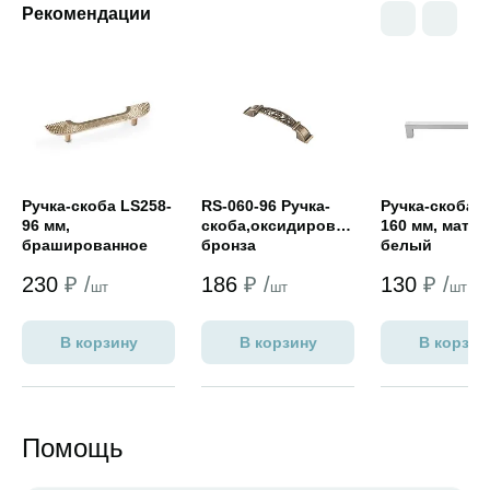
Рекомендации
Открыть товар
Открыть товар
Открыть това
Ручка-скоба LS258-
RS-060-96 Ручка-
Ручка-скоба F
96 мм,
скоба,оксидированная
160 мм, мато
брашированное
бронза
белый
золото
230
₽ /
186
₽ /
130
₽ /
шт
шт
шт
В корзину
В корзину
В корзин
Помощь