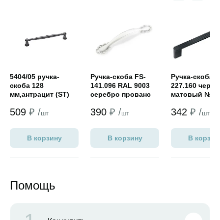
Открыть товар
Открыть товар
Открыть това
5404/05 ручка-
Ручка-скоба FS-
Ручка-скоба F
скоба 128
141.096 RAL 9003
227.160 черн
мм,антрацит (ST)
серебро прованс
матовый № 9
#Распродажа#
белый матовый/
509
₽ /
390
₽ /
342
₽ /
Белый
шт
шт
шт
В корзину
В корзину
В корзин
Помощь