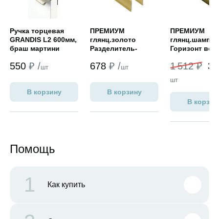
Ручка торцевая
ПРЕМИУМ
ПРЕМИУМ
GRANDIS L2 600мм,
глянц.золото
глянц.шампан
браш мартини
Разделитель-
Горизонт вер
наклейка
550
₽ /
678
₽ /
1 512 ₽
3
шт
шт
шт
В корзину
В корзину
В корзин
Помощь
1
Как купить