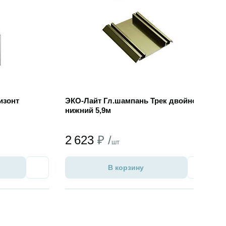
изонт
ЭКО-Лайт Гл.шампань Трек двойной
нижний 5,9м
2 623
₽ /
шт
В корзину
Избранное
Избран