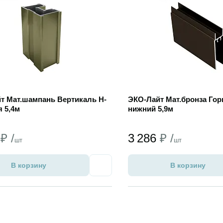
т Мат.шампань Вертикаль H-
ЭКО-Лайт Мат.бронза Гор
 5,4м
нижний 5,9м
4
₽ /
3 286
₽ /
шт
шт
В корзину
В корзину
Избранное