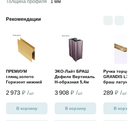
Толщина профиля
1 мм
Рекомендации
Открыть товар
Открыть товар
Открыть това
ПРЕМИУМ
ЭКО-Лайт БРАШ
Ручка торцев
глянц.золото
Дефиле Вертикаль
GRANDIS L3 2
Горизонт нижний
H-образная 5,4м
браш латунь
2 973
₽ /
3 908
₽ /
289
₽ /
шт
шт
шт
В корзину
В корзину
В корзин