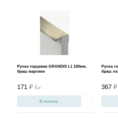
Открыть товар
Открыть
Ручка торцевая GRANDIS L1 100мм,
Ручка т
браш мартини
браш ла
171
₽ /
367
₽
шт
В корзину
Избранное