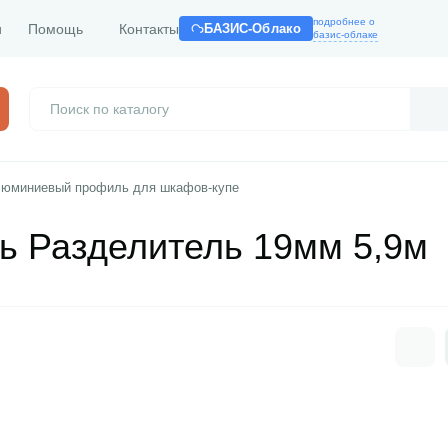
подробнее о
и
Помощь
Контакты
БАЗИС-Облако
базис-облаке
юминиевый профиль для шкафов-купе
ь Разделитель 19мм 5,9м