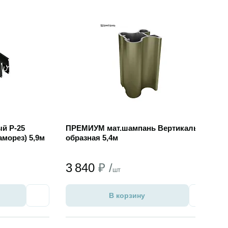
Открыть товар
й Р-25
ПРЕМИУМ мат.шампань Вертикаль 2Н-
морез) 5,9м
образная 5,4м
3 840
₽ /
шт
В корзину
Избранное
Избран