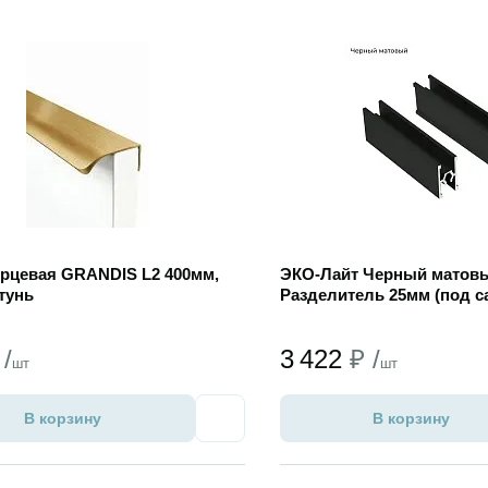
 товар
Открыть товар
орцевая GRANDIS L2 400мм,
ЭКО-Лайт Черный матовы
тунь
Разделитель 25мм (под са
 /
3 422
₽ /
шт
шт
В корзину
В корзину
Избранное