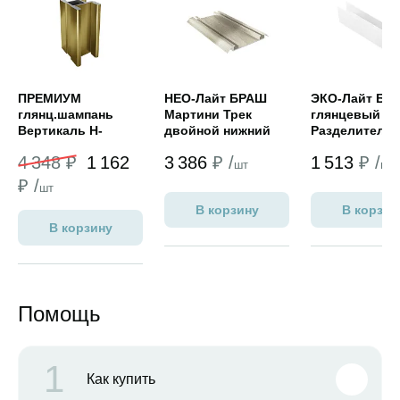
ПРЕМИУМ
НЕО-Лайт БРАШ
ЭКО-Лайт Бе
глянц.шампань
Мартини Трек
глянцевый
Вертикаль Н-
двойной нижний
Разделитель 
образная под
5,4
5,9м
4 348 ₽
1 162
3 386
₽ /
1 513
₽ /
кромку 5,4м
шт
шт
₽ /
шт
В корзину
В корзин
В корзину
Помощь
1
Как купить