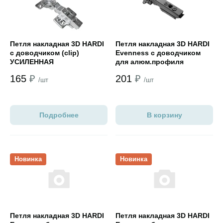
Петля накладная 3D HARDI
Петля накладная 3D HARDI
с доводчиком (clip)
Evenness с доводчиком
УСИЛЕННАЯ
для алюм.профиля
,СКРЫТАЯ отв.планка
165
₽
201
₽
черный никель
/шт
/шт
Подробнее
В корзину
Открыть товар
Открыть товар
Новинка
Новинка
Петля накладная 3D HARDI
Петля накладная 3D HARDI