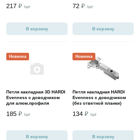
217
₽
72
₽
/шт
/шт
В корзину
В корзину
Открыть товар
Открыть товар
Новинка
Новинка
Петля накладная 3D HARDI
Петля накладная HARDI
Evenness с доводчиком
Evenness с доводчиком
для алюм.профиля
(без ответной планки)
,СКРЫТАЯ отв.планка
185
₽
134
₽
никель
/шт
/шт
В корзину
В корзину