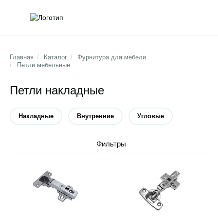
Обратна
Поис
Главная
/
Каталог
/
Фурнитура для мебели
/
Петли мебельные
Петли накладные
Накладные
Внутренние
Угловые
Убрать тип
Убрать тип
Убрать тип
Фильтры
Открыть товар
Открыть товар