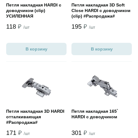
Петля накладная HARDI с
Петля накладная 3D Soft
доводчиком (clip)
Close HARDI с доводчиком
УСИЛЕННАЯ
(clip) #Распродажа#
118
₽
195
₽
/шт
/шт
В корзину
В корзину
Открыть товар
Открыть товар
Петля накладная 3D HARDI
Петля накладная 165`
отталкивающая
HARDI с доводчиком
#Распродажа#
171
₽
301
₽
/шт
/шт