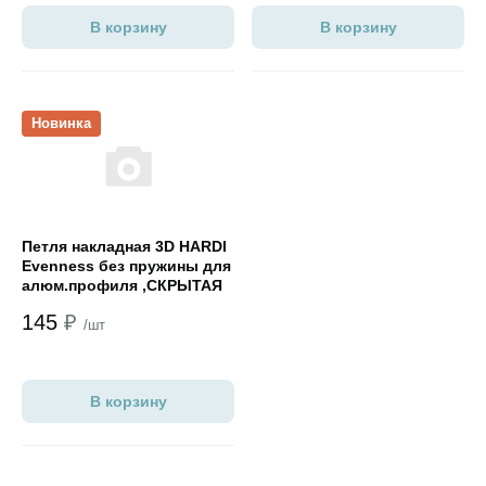
В корзину
В корзину
Открыть товар
Новинка
Петля накладная 3D HARDI
Evenness без пружины для
алюм.профиля ,СКРЫТАЯ
отв.планка черный никель
145
₽
/шт
В корзину