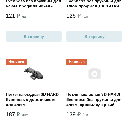
Evenness без пружины для
Evenness без пружины для
алюм. профиля,никель
алюм.профиля ,СКРЫТАЯ
отв.планка никель
121
₽
126
₽
/шт
/шт
В корзину
В корзину
Открыть товар
Открыть товар
Новинка
Новинка
Петля накладная 3D HARDI
Петля накладная 3D HARDI
Evenness с доводчиком
Evenness без пружины для
для алюм.
алюм. профиля,черный
профиля,черный никель
никель
187
₽
139
₽
/шт
/шт