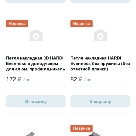
Открыть товар
Открыть товар
Новинка
Новинка
Петля накладная 3D HARDI
Петля накладная HARDI
Evenness с доводчиком
Evenness без пружины (без
для алюм. профиля,никель
ответной планки)
172
₽
82
₽
/шт
/шт
В корзину
В корзину
Открыть товар
Открыть товар
Новинка