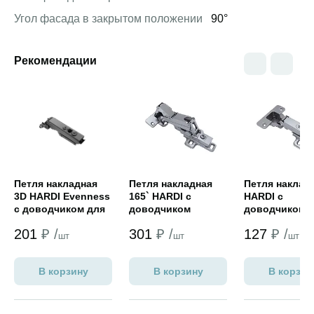
Угол фасада в закрытом положении
90°
Рекомендации
Открыть товар
Открыть товар
Открыть това
Петля накладная
Петля накладная
Петля наклад
3D HARDI Evenness
165` HARDI с
HARDI с
с доводчиком для
доводчиком
доводчиком (c
алюм.профиля
201
₽ /
301
₽ /
127
₽ /
,СКРЫТАЯ
шт
шт
шт
отв.планка черный
никель
В корзину
В корзину
В корзин