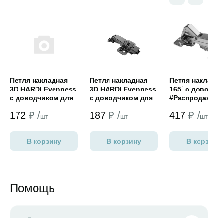
Открыть товар
Открыть товар
Открыть това
Петля накладная
Петля накладная
Петля наклад
3D HARDI Evenness
3D HARDI Evenness
165` с довод
с доводчиком для
с доводчиком для
#Распродажа
алюм.
алюм.
172
₽ /
187
₽ /
417
₽ /
профиля,никель
профиля,черный
шт
шт
шт
никель
В корзину
В корзину
В корзин
Помощь