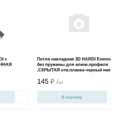
I с
Петля накладная 3D HARDI Evenness
ЕННАЯ
без пружины для алюм.профиля
,СКРЫТАЯ отв.планка черный никель
145
₽ /
шт
В корзину
Избранное
Избран