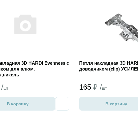
акладная 3D HARDI Evenness с
Петля накладная 3D HARD
ком для алюм.
доводчиком (clip) УСИЛ
,никель
 /
165
₽ /
шт
шт
В корзину
В корзину
Избранное