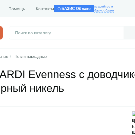
подробнее о
и
Помощь
Контакты
БАЗИС-Облако
базис-облаке
ьные
/
Петли накладные
ARDI Evenness с доводчи
ерный никель