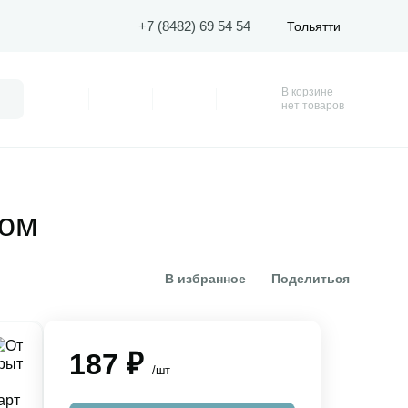
+7 (8482) 69 54 54
Тольятти
В корзине
Поиск
Профиль
Покупки
Избранное
Корзина
нет товаров
ком
В избранное
Поделиться
187 ₽
/шт