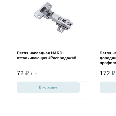
Петля накладная HARDI
Петля н
отталкивающая #Распродажа#
доводчи
профиля
72
₽ /
172
₽
шт
В корзину
Избранное