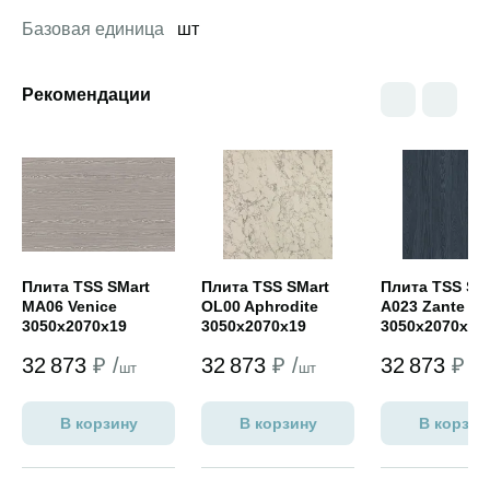
Базовая единица
шт
Рекомендации
Открыть товар
Открыть товар
Открыть това
Плита TSS SMart
Плита TSS SMart
Плита TSS SM
MA06 Venice
OL00 Aphrodite
A023 Zante
3050x2070x19
3050x2070x19
3050x2070x19
ВЫВОДИМ
ВЫВОДИМ
32 873
₽ /
32 873
₽ /
32 873
₽ /
шт
шт
ш
В корзину
В корзину
В корзин