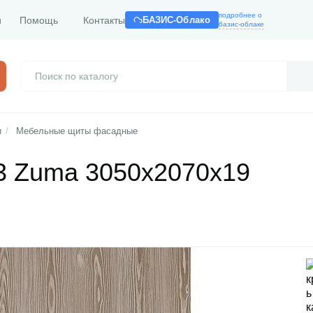
подробнее о
и
Помощь
Контакты
БАЗИС-Облако
базис-облаке
и
/
Мебельные щиты фасадные
3 Zuma 3050x2070x19