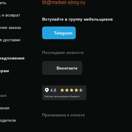
tlt@mebel-stroy.ru
пить
 и возврат
Вступайте в группу мебельщиков
ние заказа
Telegram
я доставки
Последние новости
редложения
Вконтакте
ерам
ния
пании
Принимаем к оплате
одители