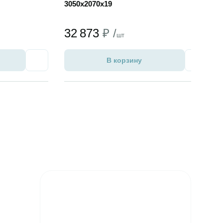
3050x2070x19
32 873
₽ /
шт
В корзину
Избранное
Избран