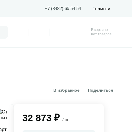
+7 (8482) 69 54 54
Тольятти
В корзине
Поиск
Профиль
Покупки
Избранное
Корзина
нет товаров
В избранное
Поделиться
32 873 ₽
/шт