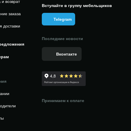
 и возврат
Вступайте в группу мебельщиков
ние заказа
Telegram
я доставки
Последние новости
редложения
Вконтакте
ерам
ния
пании
Принимаем к оплате
одители
ты