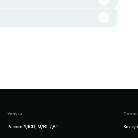
Услуги
Помо
Распил ЛДСП, МДФ, ДВП
Как ку