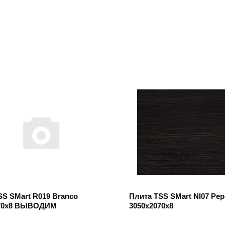
 товар
Открыть товар
SS SMart R019 Branco
Плита TSS SMart NI07 Pep
070x8 ВЫВОДИМ
3050x2070x8