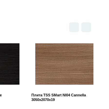
Открыть товар
e
Плита TSS SMart NI04 Cannella
3050x2070x19