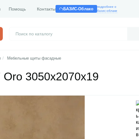
подробнее о
и
Помощь
Контакты
БАЗИС-Облако
базис-облаке
и
/
Мебельные щиты фасадные
 Oro 3050x2070x19