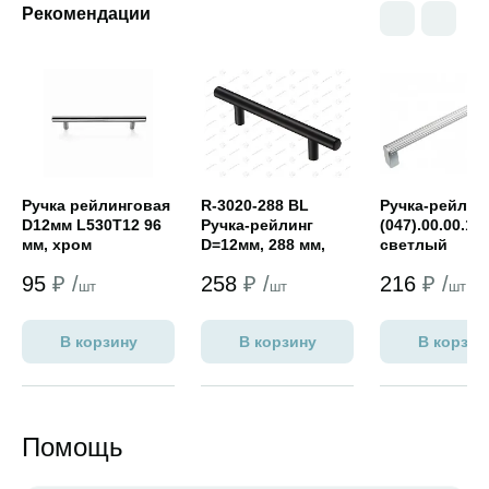
Рекомендации
Открыть товар
Открыть товар
Открыть това
Ручка рейлинговая
R-3020-288 BL
Ручка-рейлин
D12мм L530T12 96
Ручка-рейлинг
(047).00.00.160
мм, хром
D=12мм, 288 мм,
светлый
матовый черный
95
₽ /
258
₽ /
216
₽ /
шт
шт
шт
В корзину
В корзину
В корзин
Помощь