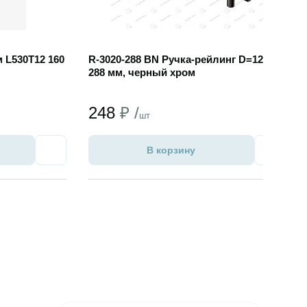
 L530T12 160
R-3020-288 BN Ручка-рейлинг D=12мм,
288 мм, черный хром
248
₽ /
шт
В корзину
Избранное
Избран