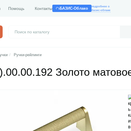
подробнее о
и
Помощь
Контакты
БАЗИС-Облако
базис-облаке
учки
/
Ручки-рейлинги
).00.00.192 Золото матово