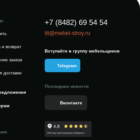
щь
+7 (8482) 69 54 54
tlt@mebel-stroy.ru
пить
 и возврат
Вступайте в группу мебельщиков
ние заказа
Telegram
я доставки
Последние новости
редложения
Вконтакте
ерам
ния