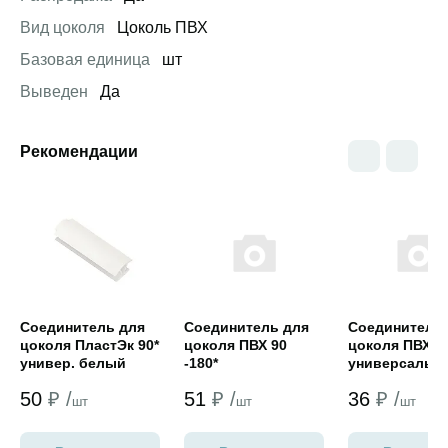
Вид цоколя
Цоколь ПВХ
Базовая единица
шт
Выведен
Да
Рекомендации
Открыть товар
Открыть товар
Открыть това
Соединитель для
Соединитель для
Соединитель 
цоколя ПластЭк 90*
цоколя ПВХ 90
цоколя ПВХ 1
универ. белый
-180*
универсальн
h=100 мм
универсальный
венге h=150 
50
₽ /
51
₽ /
36
₽ /
белый h=100 мм
новый
шт
шт
шт
новый