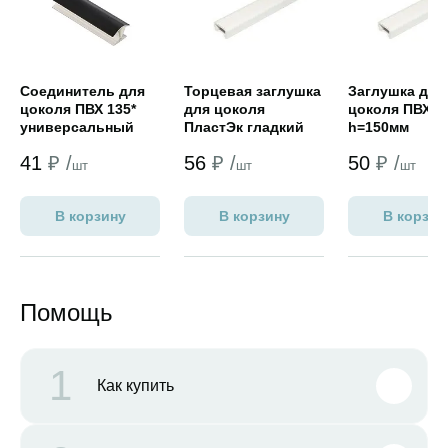
Соединитель для
Торцевая заглушка
Заглушка для
цоколя ПВХ 135*
для цоколя
цоколя ПВХ т
универсальный
ПластЭк гладкий
h=150мм
черный h=100 мм
алюминий h=100мм
41
₽ /
56
₽ /
50
₽ /
новый
шт
шт
шт
В корзину
В корзину
В корзин
Помощь
1
Как купить