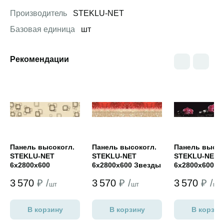
Производитель
STEKLU-NET
Базовая единица
шт
Рекомендации
Открыть товар
Открыть товар
Открыть това
Панель высокогл.
Панель высокогл.
Панель высок
STEKLU-NET
STEKLU-NET
STEKLU-NET
6х2800х600
6х2800х600 Звезды
6х2800х600
Абстракция
Орхидеи (роз
3 570
₽ /
3 570
₽ /
3 570
₽ /
шт
шт
шт
В корзину
В корзину
В корзин